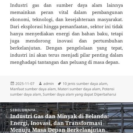
Industri gas dan sumber daya alam lainnya
memainkan peran vital dalam pembangunan
ekonomi, teknologi, dan kesejahteraan masyarakat.
Dari eksplorasi hingga pemanfaatan, sektor ini tidak
hanya menyediakan energi dan bahan baku, tetapi
juga mendorong inovasi dan pertumbuhan
berkelanjutan. Dengan pengelolaan yang tepat,
industri ini akan terus menjadi pilar penting dalam
menghadapi tantangan dan peluang di masa depan.
Diposkan
Penulis
Tag
2025-11-07
admin
10 jenis sumber daya alam
,
pada
Manfaat sumber daya alam
,
Materi sumber daya alam
,
Potensi
sumber daya alam
,
Sumber daya alam yang dapat Diperbaharui
Navigasi
SEBELUMNYA
pos
Industri Gas dan Minyak di Belanda:
Pos
Energi, Inovasi, dan Transformasi
sebelumnya:
Menuju Masa Depan Berkelanjutan