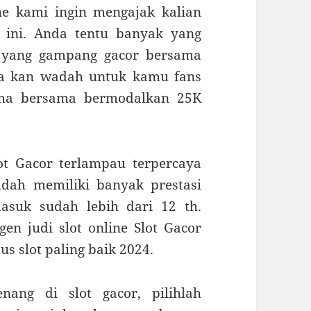
ne kami ingin mengajak kalian
 ini. Anda tentu banyak yang
 yang gampang gacor bersama
dia kan wadah untuk kamu fans
cuma bersama bermodalkan 25K
lot Gacor terlampau terpercaya
sudah memiliki banyak prestasi
masuk sudah lebih dari 12 th.
gen judi slot online Slot Gacor
s slot paling baik 2024.
ng di slot gacor, pilihlah