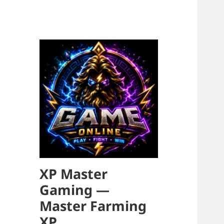
XP Master
Gaming —
Master Farming
XP