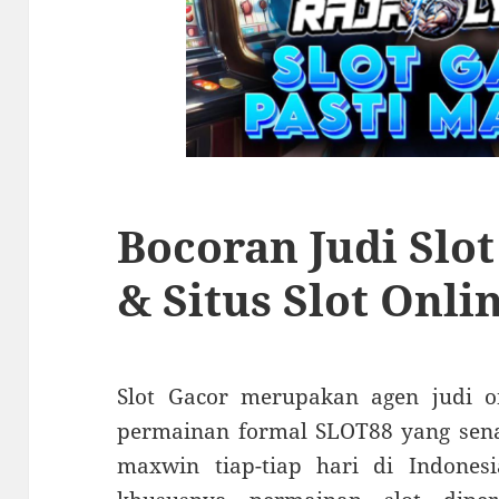
Bocoran Judi Slot
& Situs Slot Onli
Slot Gacor merupakan agen judi on
permainan formal SLOT88 yang sena
maxwin tiap-tiap hari di Indones