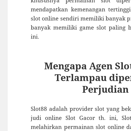
khususnya permainan slot dipe
mendapatkan kemenangan tertinggi 
slot online sendiri memiliki banyak
banyak memiliki game slot paling b
ini.
Mengapa Agen Sl
Terlampau dipe
Perjudian
Slot88 adalah provider slot yang b
judi online Slot Gacor th. ini, Sl
melahirkan permainan slot online 