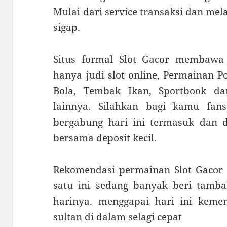
Mulai dari service transaksi dan m
sigap.
Situs formal Slot Gacor membawa
hanya judi slot online, Permainan Po
Bola, Tembak Ikan, Sportbook d
lainnya. Silahkan bagi kamu fans
bergabung hari ini termasuk dan
bersama deposit kecil.
Rekomendasi permainan Slot Gacor s
satu ini sedang banyak beri tamba
harinya. menggapai hari ini kemen
sultan di dalam selagi cepat