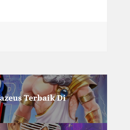
jazeus Terbaik Di