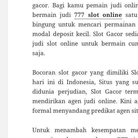
gacor. Bagi kamu pemain judi onli
bermain judi
777 slot online
satu
bingung untuk mencari permainan
modal deposit kecil. Slot Gacor se
judi slot online untuk bermain 
saja.
Bocoran slot gacor yang dimiliki S
hari ini di Indonesia, Situs yang 
didunia perjudian, Slot Gacor ter
mendirikan agen judi online. Kini a
formal menyandang predikat agen situ
Untuk menambah kesempatan mena